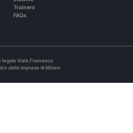
Trainers
FAQs
 legale Viale Francesco
istro delle Imprese di Milano