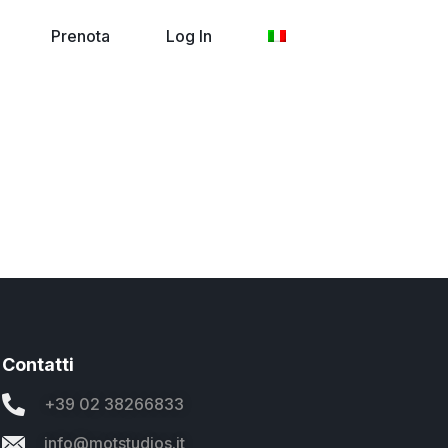
Prenota
Log In
Contatti
+39 02 38266833
info@motstudios.it