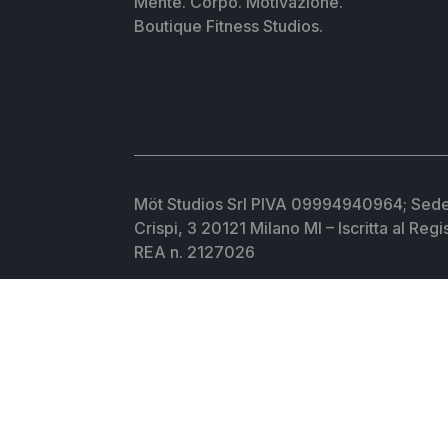
Mente. Corpo. Mötivazione.
Boutique Fitness Studios.
Möt Studios Srl PIVA 09994940964; Sede
Crispi, 3 20121 Milano MI – Iscritta al Reg
REA n. 2127026